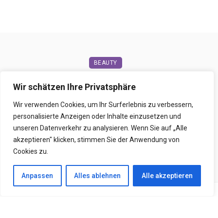
BEAUTY
Tattoo Schriftzüge mit Bedeutung:
Wir schätzen Ihre Privatsphäre
Tattoo-Sprüche für dein nächstes
Wir verwenden Cookies, um Ihr Surferlebnis zu verbessern,
Tattoo
personalisierte Anzeigen oder Inhalte einzusetzen und
unseren Datenverkehr zu analysieren. Wenn Sie auf „Alle
28. Mai 2024
0
akzeptieren" klicken, stimmen Sie der Anwendung von
Cookies zu.
Anpassen
Alles ablehnen
Alle akzeptieren
Bist du auch ein Fan von Tattoos? Glaubst du auch,