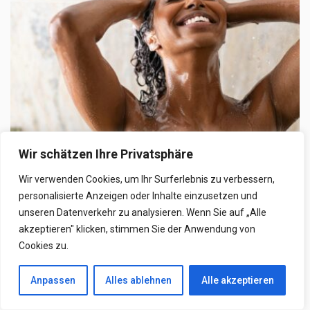
Wir schätzen Ihre Privatsphäre
BEAUTY
Wir verwenden Cookies, um Ihr Surferlebnis zu verbessern,
Wie oft Haare waschen pro Woche?
personalisierte Anzeigen oder Inhalte einzusetzen und
Es gibt Fragen, die so alltäglich sind, dass wir sie fast
unseren Datenverkehr zu analysieren. Wenn Sie auf „Alle
mechanisch beantworten, und doch ...
akzeptieren" klicken, stimmen Sie der Anwendung von
Cookies zu.
17. März 2026
Anpassen
Alles ablehnen
Alle akzeptieren