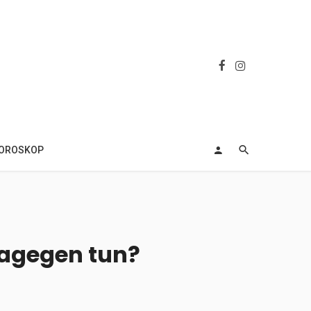
OROSKOP
agegen tun?