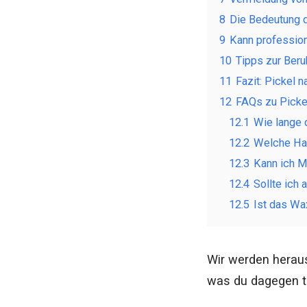
8
Die Bedeutung 
9
Kann profession
10
Tipps zur Ber
11
Fazit: Pickel 
12
FAQs zu Picke
12.1
Wie lange 
12.2
Welche Hau
12.3
Kann ich M
12.4
Sollte ich
12.5
Ist das Wa
Wir werden heraus
was du dagegen tu