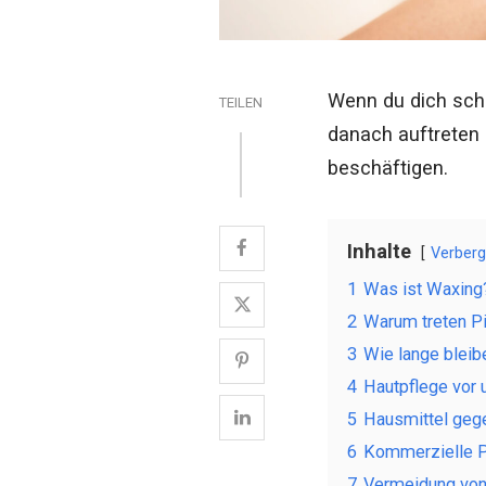
Wenn du dich scho
TEILEN
danach auftreten 
beschäftigen.
Inhalte
Verber
1
Was ist Waxing
2
Warum treten P
3
Wie lange bleib
4
Hautpflege vor
5
Hausmittel geg
6
Kommerzielle P
7
Vermeidung von