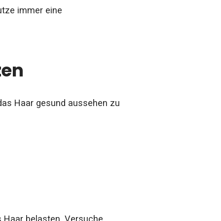
utze immer eine
zen
d das Haar gesund aussehen zu
Haar belasten. Versuche,