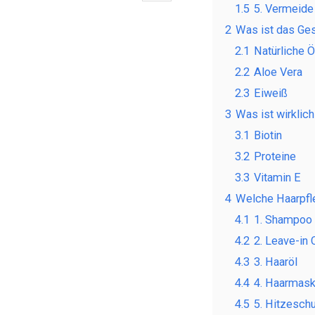
1.5
5. Vermeide
2
Was ist das Ges
2.1
Natürliche Ö
2.2
Aloe Vera
2.3
Eiweiß
3
Was ist wirklich
3.1
Biotin
3.2
Proteine
3.3
Vitamin E
4
Welche Haarpfle
4.1
1. Shampoo 
4.2
2. Leave-in 
4.3
3. Haaröl
4.4
4. Haarmas
4.5
5. Hitzesch