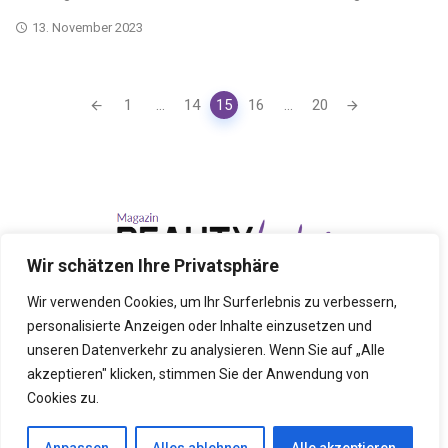
13. November 2023
Posts
1
...
14
15
16
...
20
navigation
Wir schätzen Ihre Privatsphäre
Wir verwenden Cookies, um Ihr Surferlebnis zu verbessern,
personalisierte Anzeigen oder Inhalte einzusetzen und
DATENSCHUTZERKLÄRUNG
IMPRESSUM
WERBUNG
unseren Datenverkehr zu analysieren. Wenn Sie auf „Alle
akzeptieren" klicken, stimmen Sie der Anwendung von
Cookies zu.
By
Beauty Ladys Magazin