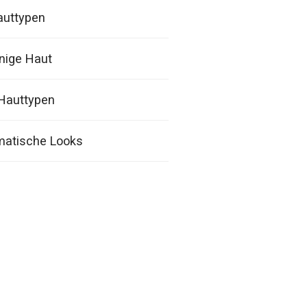
auttypen
onige Haut
Hauttypen
matische Looks