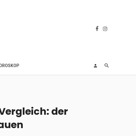
OROSKOP
ergleich: der
rauen