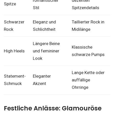
romantischer
dezenten
Spitze
Stil
Spitzendetails
Schwarzer
Eleganz und
Taillierter Rock in
Rock
Schlichtheit
Midilänge
Längere Beine
Klassische
High Heels
und femininer
schwarze Pumps
Look
Lange Kette oder
Statement-
Eleganter
auffällige
Schmuck
Akzent
Ohrringe
Festliche Anlässe: Glamouröse