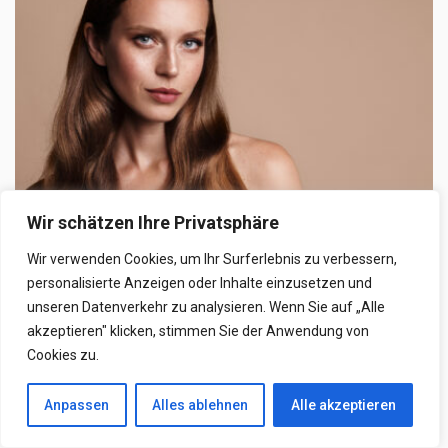
Wir schätzen Ihre Privatsphäre
NEWS
Wir verwenden Cookies, um Ihr Surferlebnis zu verbessern,
personalisierte Anzeigen oder Inhalte einzusetzen und
Jünger machende Frisuren: Welche
unseren Datenverkehr zu analysieren. Wenn Sie auf „Alle
Haarschnitt lässt mich jünger wirken?
akzeptieren" klicken, stimmen Sie der Anwendung von
Cookies zu.
Die Wahl der richtigen Frisur kann einen erstaunlichen Einfluss
auf das Erscheinungsbild haben. Egal ob ...
Anpassen
Alles ablehnen
Alle akzeptieren
14. März 2025