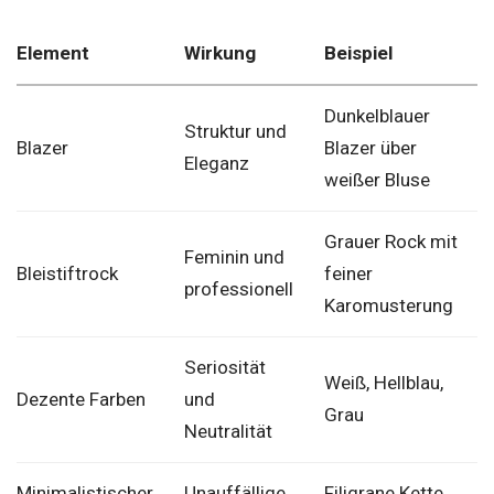
Element
Wirkung
Beispiel
Dunkelblauer
Struktur und
Blazer
Blazer über
Eleganz
weißer Bluse
Grauer Rock mit
Feminin und
Bleistiftrock
feiner
professionell
Karomusterung
Seriosität
Weiß, Hellblau,
Dezente Farben
und
Grau
Neutralität
Minimalistischer
Unauffällige
Filigrane Kette,