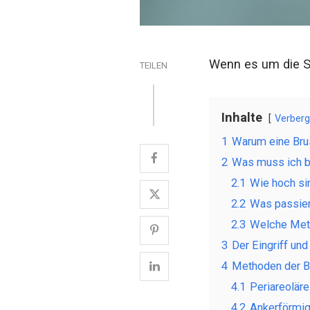
Wenn es um die Sc
TEILEN
Inhalte
Verber
1
Warum eine Bru
2
Was muss ich be
2.1
Wie hoch sin
2.2
Was passier
2.3
Welche Meth
3
Der Eingriff un
4
Methoden der Br
4.1
Periareolär
4.2
Ankerförmig