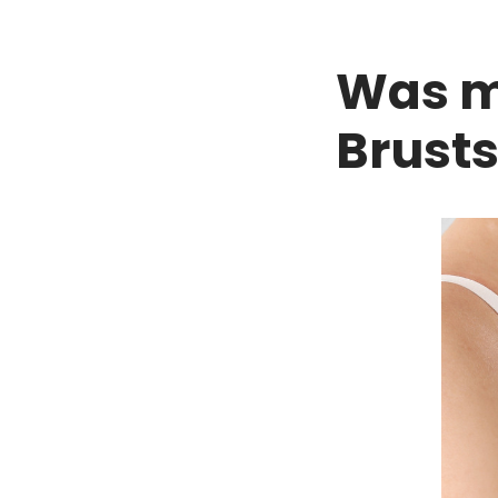
Was mu
Brust