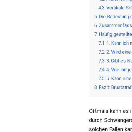
4.3
Vertikale Sc
5
Die Bedeutung 
6
Zusammenfassun
7
Häufig gestellte
7.1
1. Kann ich 
7.2
2. Wird ein
7.3
3. Gibt es N
7.4
4. Wie lange
7.5
5. Kann ein
8
Fazit: Bruststra
Oftmals kann es i
durch Schwangers
solchen Fällen ka