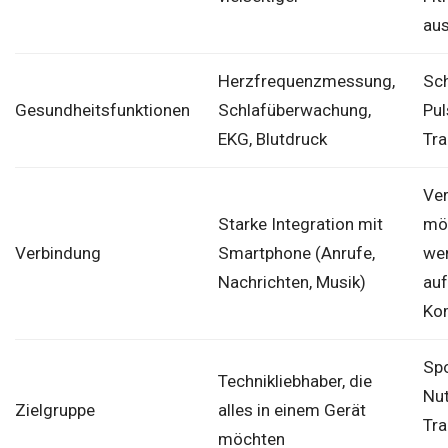
aus
Herzfrequenzmessung,
Sch
Gesundheitsfunktionen
Schlafüberwachung,
Pul
EKG, Blutdruck
Tra
Ve
Starke Integration mit
mög
Verbindung
Smartphone (Anrufe,
wen
Nachrichten, Musik)
auf
Ko
Spo
Technikliebhaber, die
Nut
Zielgruppe
alles in einem Gerät
Tra
möchten