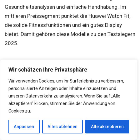
Gesundheitsanalysen und einfache Handhabung. Im
mittleren Preissegment punktet die Huawei Watch Fit,
die solide Fitnessfunktionen und ein gutes Display
bietet. Damit gehören diese Modelle zu den Testsiegern
2025.
Welche Krankenkasse
Wir schätzen Ihre Privatsphäre
übernimmt die Fitnessuhr?
Wir verwenden Cookies, um Ihr Surferlebnis zu verbessern,
personalisierte Anzeigen oder Inhalte einzusetzen und
Einige gesetzliche Krankenkassen bieten
unseren Datenverkehr zu analysieren. Wenn Sie auf „Alle
Zuschüsse über Bonusprogramme oder
akzeptieren" klicken, stimmen Sie der Anwendung von
Präventionskurse
Cookies zu.
Besonders bei nachgewiesener sportlicher Aktivität
Anpassen
Alles ablehnen
Alle akzeptieren
oder Gesundheitszielen ist eine anteilige