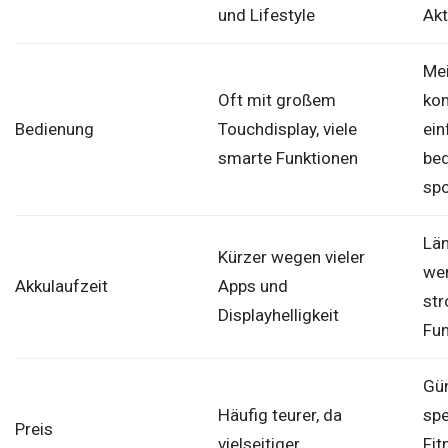
und Lifestyle
Akt
Mei
Oft mit großem
kom
Bedienung
Touchdisplay, viele
ein
smarte Funktionen
bed
spo
Län
Kürzer wegen vieler
we
Akkulaufzeit
Apps und
str
Displayhelligkeit
Fun
Gün
Häufig teurer, da
spe
Preis
vielseitiger
Fit