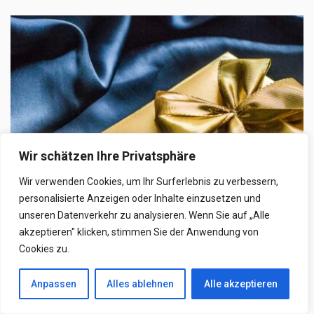
Wir schätzen Ihre Privatsphäre
Wir verwenden Cookies, um Ihr Surferlebnis zu verbessern,
personalisierte Anzeigen oder Inhalte einzusetzen und
unseren Datenverkehr zu analysieren. Wenn Sie auf „Alle
LIFESTYLE
akzeptieren" klicken, stimmen Sie der Anwendung von
Cookies zu.
Luxuriöse Geschenke für Frauen: Die
perfekten Ideen für jeden Anlass
Anpassen
Alles ablehnen
Alle akzeptieren
In der Welt der Geschenke gibt es eine besondere Kategorie, die