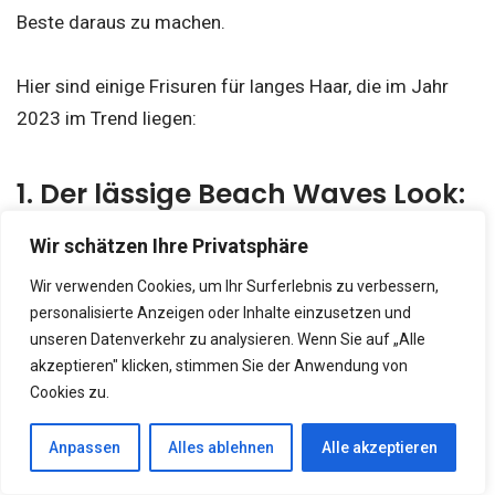
Beste daraus zu machen.
Hier sind einige Frisuren für langes Haar, die im Jahr
2023 im Trend liegen:
1. Der lässige Beach Waves Look:
Wir schätzen Ihre Privatsphäre
Der Beach Waves Look verleiht deinem langen Haar
Wir verwenden Cookies, um Ihr Surferlebnis zu verbessern,
eine entspannte und sommerliche Ausstrahlung.
personalisierte Anzeigen oder Inhalte einzusetzen und
Lockere Wellen, die an einen Tag am Strand erinnern,
unseren Datenverkehr zu analysieren. Wenn Sie auf „Alle
wirken lässig und dennoch glamourös.
akzeptieren" klicken, stimmen Sie der Anwendung von
Cookies zu.
Dieser Look ist perfekt für den Alltag oder besondere
Anlässe.
Anpassen
Alles ablehnen
Alle akzeptieren