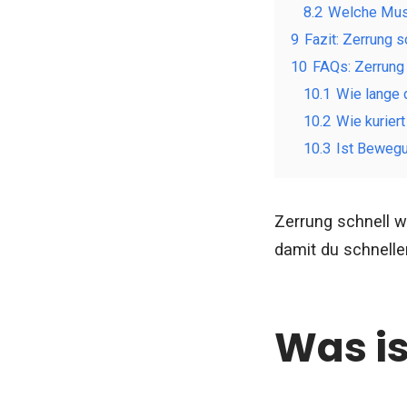
8.2
Welche Musk
9
Fazit: Zerrung
10
FAQs: Zerrun
10.1
Wie lange 
10.2
Wie kurier
10.3
Ist Bewegu
Zerrung schnell w
damit du schneller
Was is