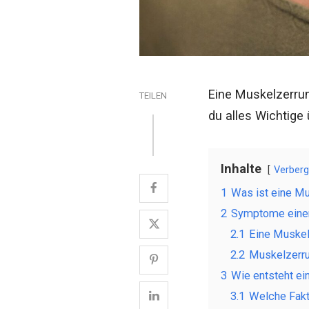
Eine Muskelzerrung
TEILEN
du alles Wichtig
Inhalte
Verber
1
Was ist eine M
2
Symptome eine
2.1
Eine Muskel
2.2
Muskelzerru
3
Wie entsteht e
3.1
Welche Fakt